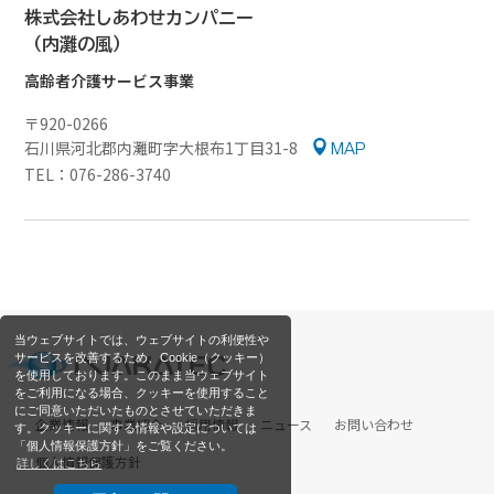
株式会社しあわせカンパニー
（内灘の風）
高齢者介護サービス事業
〒920-0266
石川県河北郡内灘町字大根布1丁目31-8
MAP
TEL：076-286-3740
当ウェブサイトでは、ウェブサイトの利便性や
サービスを改善するため、Cookie（クッキー）
を使用しております。このまま当ウェブサイト
をご利用になる場合、クッキーを使用すること
にご同意いただいたものとさせていただきま
企業情報
事業紹介
採用情報
ニュース
お問い合わせ
す。クッキーに関する情報や設定については
「個人情報保護方針」をご覧ください。
個人情報保護方針
詳しくはこちら