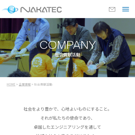
COMPANY
社会貢献活動
HOME
>
企業情報
> 社会貢献活動
社会をより豊かで、
心地よいものにすること。
それが私たちの使命であり、
卓越したエンジニアリングを通して