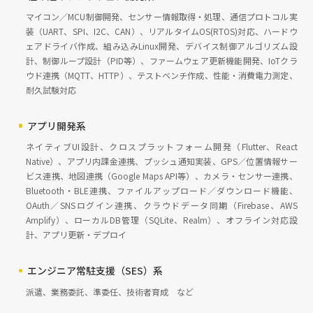
マイコン／MCU制御開発、センサー情報取得・処理、通信プロトコル実
装（UART、SPI、I2C、CAN）、リアルタイムOS(RTOS)対応、ハードウ
ェアドライバ作成、組み込みLinux開発、デバイス制御アルゴリズム設
計、制御ループ設計（PID等）、ファームウェア更新機能開発、IoTクラ
ウド連携（MQTT、HTTP）、テストベンチ作成、性能・消費電力測定、
耐久試験対応
アプリ開発系
ネイティブUI設計、クロスプラットフォーム開発（Flutter、React
Native）、アプリ内課金連携、プッシュ通知実装、GPS／位置情報サー
ビス連携、地図連携（Google Maps API等）、カメラ・センサー連携、
Bluetooth・BLE連携、ファイルアップロード／ダウンロード機能、
OAuth／SNSログイン連携、クラウドデータ同期（Firebase、AWS
Amplify）、ローカルDB管理（SQLite、Realm）、オフライン対応設
計、アプリ更新・デプロイ
エンジニア常駐支援（SES）系
派遣、業務委託、準委任、技術者育成 など