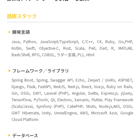
技術スタック
開発言語
Java, Python, JavaScript/TypeScript, C/C++, C#, Ruby, Go,PHP,
Kotlin, Swift, Objective-C, Rust, Scala, Perl, Dart, R, MATLAB,
Bash/Shell, RPG, COBOL, ラダー言語, PL1, Html
フレームワーク／ライブラリ
Spring Boot, Spring, Swagger API, Echo, Zenject / UniRx, ASP.NET,
Django, Flask, FastAPI, NestJS, Next.js, React, Vue.js, Ruby on Rails,
Gin, OSGi, GWT, Laravel (PHP), Angular, Svelte, Express.js, jQuery,
TensorFlow, PyTorch, Qt, Electron, Xamarin, Flutter, Play Framework
(Scala/Java), Symfony (PHP), CakePHP, Struts, Node.js,AKS, OSGi,
GWT Hibernate, Unity, UnrealEngine, AWS, Microsoft Azur, Google
Cloud Platform
データベース