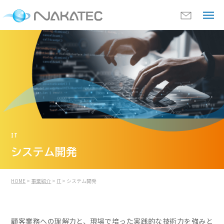
IT
システム開発
HOME
>
事業紹介
>
IT
> システム開発
顧客業務への理解力と、現場で培った実践的な技術力を強みと