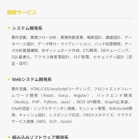
技術サービス
システム開発系
要件定義、業務フロー分析、業務改善提案、帳票設計、画面設計、デー
タベース設計、データ移行・マイグレーション、バッチ処理開発、デー
タ分析基盤構築、BIダッシュボード作成、ETL開発、DBチューニング、
SQL最適化、アクセス権管理設計、ログ管理、セキュリティ設計（認
証・認可）
Webシステム開発系
要件定義、HTML/CSS/JavaScriptコーディング、フロントエンドフレー
ムワーク開発（React、Vue.js、Angular）、バックエンド開発
（Node.js、PHP、Python、Java）、REST API開発、GraphQL実装、
OAuth認証・シングルサインオン連携、セッション管理、WebSocket開
発、キャッシュ設計、レスポンシブ対応、CMSカスタマイズ、クラウド
サービス連携（AWS、GCP、Azure）
組み込みソフトウェア開発系