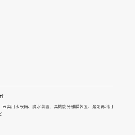
作
、医薬用水設備、脱水装置、高機能分離膜装置、溶剤再利用
ど