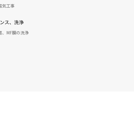
電気工事
ンス、洗浄
置、MF膜の洗浄