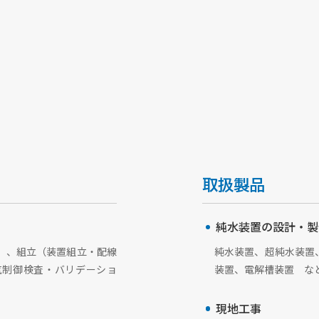
取扱製品
純水装置の設計・製
）、組立（装置組立・配線
純水装置、超純水装置
気制御検査・バリデーショ
装置、電解槽装置 な
現地工事